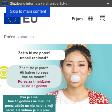
Službene internetske stranice EU-a
Skip to main content
Prijava
Menu
User
account
Početna stranica
menu
Zašto bi me porezi
trebali zanimati?
Znam što je porez.
Ali kakve to veze
ima sa mnom?
Porez za tinejdžere
13 do 17 godina
Ovo je Tina.
Ima 15 godina i ne misli da
porez utječe na nju na bilo koji
način. Da vidimo je li u pravu.