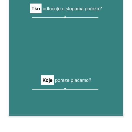
Tko
odlučuje o stopama poreza?
Koje
poreze plaćamo?