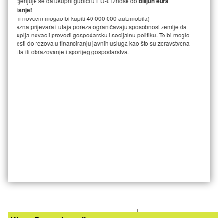
Ne mogu li to jednostavno izbjeći?
Ne nužno. Ako kupiš nešto u dućanu i ne dobiješ račun, mo
da vlasnik nešto ne navodi u poreznoj prijavi.