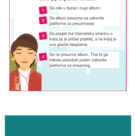
Da ode u dućan i kupi album;
Da album preuzme sa zakonite
platforme za preuzimanje;
Da posjeti kul internetsku stranicu o
kojoj joj je pričao prijatelj, a na kojoj je
sva glazba besplatna;
Da ne preuzme album. Tina bi ga
trebala poslušati putem zakonite
platforme za streaming.
Ako si odgovorio
‘1’
,
‘2’
ili
‘4’
, možeš biti siguran da će
Lady Lala imati koristi od Tinina izbora.
Ako si odgovorio
‘3’
, vrlo je vjerojatno da je internetska
stranica koja je omogućila glazbu Lady Lale dostupnom
to učinila bez njezina dopuštenja.