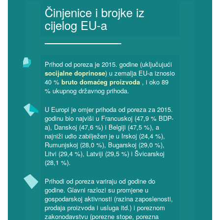
Činjenice i brojke iz
cijelog EU-a
Drugi primjer
Tina bi htjela kupiti najnovije slušalice „Lady Lala” i majicu.
Prihod od poreza je 2015. godine (uključujući
socijalne doprinose
) u zemalja EU-a iznosio
Što bi joj savjetovao da učini?
40 %
bruto domaćeg proizvoda
, i oko 89
Da posjeti internetsku stranicu
% ukupnog državnog prihoda.
„Lady Lala” i kupi proizvode;
U Europi je omjer prihoda od poreza za 2015.
Da ih kupi na štandu na tržnici o
godinu bio najviši u Francuskoj (47,9 % BDP-
kojem joj je pričao njezin prijatelj
a), Danskoj (47,6 %) i Belgiji (47,5 %), a
David, cijena je nevjerojatno
najniži udio zabilježen je u Irskoj (24,4 %),
povoljna!;
Rumunjskoj (28,0 %), Bugarskoj (29,0 %),
Litvi (29,4 %), Latviji (29,5 %) i Švicarskoj
Da ode na koncert Lady Lale za
(28,1 %).
dva mjeseca i kupi proizvode tamo.
Prihodi od poreza variraju od godine do
godine. Glavni razlozi su promjene u
gospodarskoj aktivnosti (razina zaposlenosti,
Ako si odgovorio
‘1’
ili
‘3’
, možeš biti siguran da će Lady
prodaja proizvoda i usluga itd.) i poreznom
zakonodavstvu (porezne stope, porezna
Lala imati koristi od Tinina izbora.