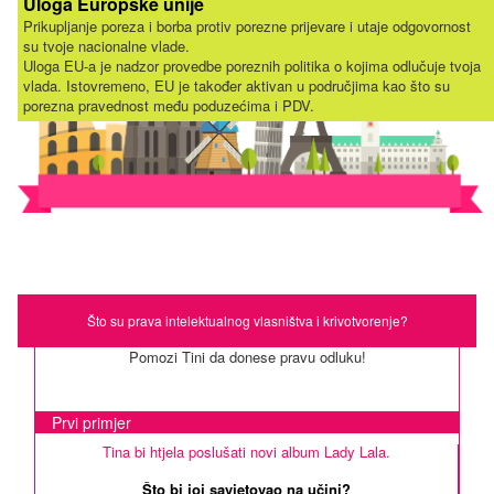
Uloga Europske unije
Prikupljanje poreza i borba protiv porezne prijevare i utaje odgovornost
su tvoje nacionalne vlade.
Uloga EU-a je nadzor provedbe poreznih politika o kojima odlučuje tvoja
vlada. Istovremeno, EU je također aktivan u područjima kao što su
porezna pravednost među poduzećima i PDV.
Što su prava intelektualnog vlasništva i krivotvorenje?
Pomozi Tini da donese pravu odluku!
Prvi primjer
Tina bi htjela poslušati novi album Lady Lala.
Što bi joj savjetovao na učini?