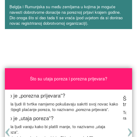
Belgija i Rumunjska su među zemljama u kojima je moguće
navesti dobrotvorne donacije na poreznoj prijavi krajem godine.
Dio onoga što si dao tada ti se vraća (pod uvjetom da si donirao
novac registriranoj dobrotvornoj organizaciji).
Što su utaja poreza i porezna prijevara?
Što mislimo kad kažemo „siva ekonomija” ili „crno
tržište”?
To se događa kada se proizvodi i usluge plaćaju u gotovini bez
računa i ne navode se u poreznoj prijavi.