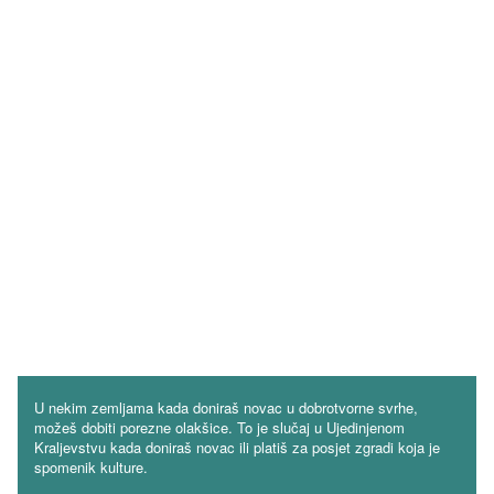
U nekim zemljama kada doniraš novac u dobrotvorne svrhe,
možeš dobiti porezne olakšice. To je slučaj u Ujedinjenom
Kraljevstvu kada doniraš novac ili platiš za posjet zgradi koja je
spomenik kulture.