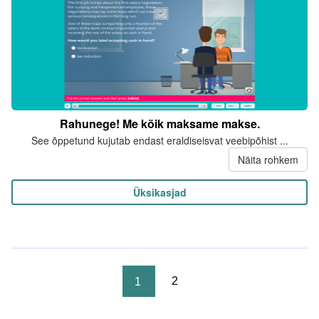
Rahunege! Me kõik maksame makse.
See õppetund kujutab endast eraldiseisvat veebipõhist ...
Näita rohkem
Üksikasjad
2
1