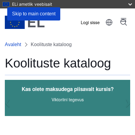
ELi ametlik veebisait
Skip to main content
Logi sisse
Menu
User
account
Avaleht
Koolituste kataloog
menu
Koolituste kataloog
?
Maksukangelane päästis päeva
Viktoriini tegevus