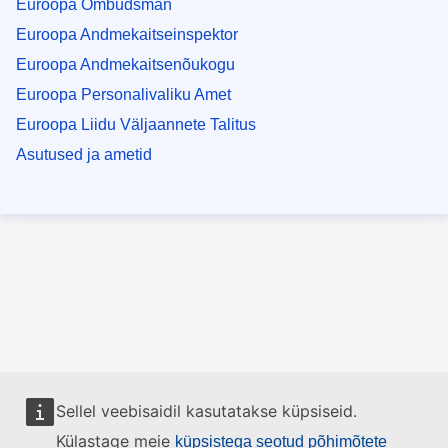
Euroopa Ombudsman
Euroopa Andmekaitseinspektor
Euroopa Andmekaitsenõukogu
Euroopa Personalivaliku Amet
Euroopa Liidu Väljaannete Talitus
Asutused ja ametid
Sellel veebisaidil kasutatakse küpsiseid.
Külastage meie
küpsistega seotud põhimõtete