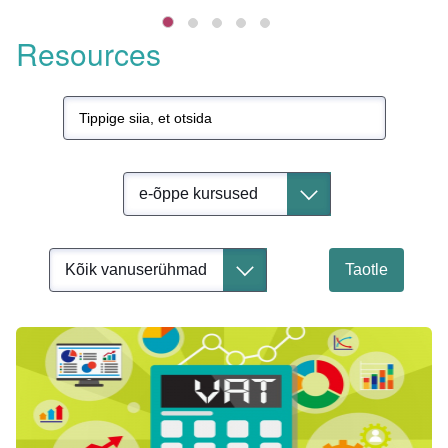
Resources
Title
Resource type
Toggle dropdown
Age Group
Taotle
Toggle dropdown