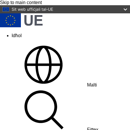
Skip to main content
Sit web uffiċjali tal-UE
Idħol
User
account
menu
Malti
Fittex