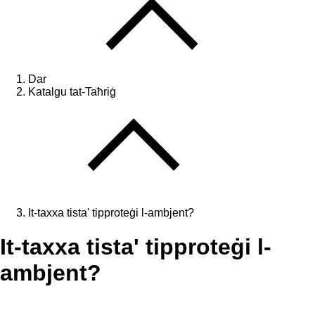
Dar
Katalgu tat-Taħriġ
It-taxxa tista' tipproteġi l-ambjent?
It-taxxa tista' tipproteġi l-
ambjent?