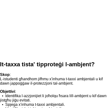
It-taxxa tista' tipproteġi l-ambjent?
Skop
:
L-istudenti għandhom jifhmu x'inhuma t-taxxi ambjentali u kif
dawn jappoġġaw il-protezzjoni tal-ambjent.
Objettivi
:
• Identifika l-azzjonijiet li joħolqu ħsara lill-ambjent u kif dawn
jistgħu jiġu evitati.
• Spjega x'inhuma t-taxxi ambjentali.