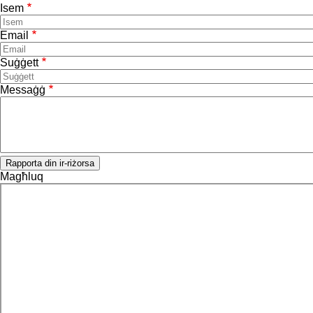
Isem
Email
Suġġett
Messaġġ
Rapporta din ir-riżorsa
Magħluq