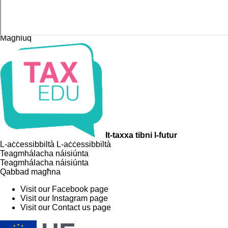
Magħluq
It-taxxa tibni l-futur
L-aċċessibbiltà
L-aċċessibbiltà
Teagmhálacha náisiúnta
Teagmhálacha náisiúnta
Qabbad magħna
Visit our Facebook page
Visit our Instagram page
Visit our Contact us page