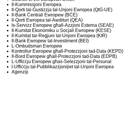
Il-Kummissjoni Ewropea
Il-Qorti tal-Ġustizzja tal-Unjoni Ewropea (QtĠ-UE)
Il-Bank Ċentrali Ewropew (BĊE)
Il-Qorti Ewropea tal-Awdituri (QEA)
Is-Servizz Ewropew għall-Azzjoni Esterna (SEAE)
Il-Kumitat Ekonomiku u Soċjali Ewropew (KESE)
Il-Kumitat tar-Reġjuni tal-Unjoni Ewropea (KtR)
Il-Bank Ewropew tal-Investiment (BEI)
L-Ombudsman Ewropew
Kontrollur Ewropew għall-Protezzjoni tad-Data (KEPD)
Il-Bord Ewropew għall-Protezzjoni tad-Data (EDPB)
L-Uffiċċju Ewropew għas-Selezzjoni tal-Persunal
l-Uffiċċju tal-Pubblikazzjonijiet tal-Unjoni Ewropea
Aġenziji