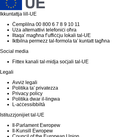
Ikkuntattja lill-UE
Ċemplilna 00 800 6 7 8 9 10 11
Uża alternattivi telefoniċi oħra
Iltaqa’ magħna f’uffiċċju lokali tal-UE
Iktbilna permezz tal-formola ta’ kuntatt tagħna
Social media
Fittex kanali tal-midja soċjali tal-UE
Legali
Avviż legali
Politika ta’ privatezza
Privacy policy
Politika dwar il-lingwa
L-aċċessibbiltà
Istituzzjonijiet tal-UE
Il-Parlament Ewropew
Il-Kunsill Ewropew
Council of the European Union