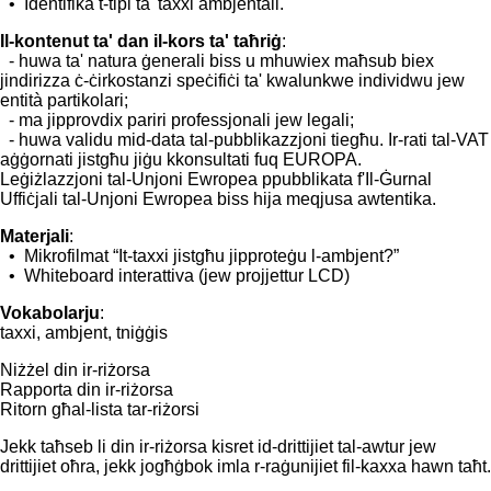
• Identifika t-tipi ta' taxxi ambjentali.
Il-kontenut ta' dan il-kors ta' taħriġ
:
- huwa ta' natura ġenerali biss u mhuwiex maħsub biex
jindirizza ċ-ċirkostanzi speċifiċi ta' kwalunkwe individwu jew
entità partikolari;
- ma jipprovdix pariri professjonali jew legali;
- huwa validu mid-data tal-pubblikazzjoni tiegħu. Ir-rati tal-VAT
aġġornati jistgħu jiġu kkonsultati fuq
EUROPA
.
Leġiżlazzjoni tal-Unjoni Ewropea ppubblikata f'Il-Ġurnal
Uffiċjali tal-Unjoni Ewropea biss hija meqjusa awtentika.
Materjali
:
• Mikrofilmat “It-taxxi jistgħu jipproteġu l-ambjent?”
• Whiteboard interattiva (jew projjettur LCD)
Vokabolarju
:
taxxi, ambjent, tniġġis
Niżżel din ir-riżorsa
Rapporta din ir-riżorsa
Ritorn għal-lista tar-riżorsi
Jekk taħseb li din ir-riżorsa kisret id-drittijiet tal-awtur jew
drittijiet oħra, jekk jogħġbok imla r-raġunijiet fil-kaxxa hawn taħt.