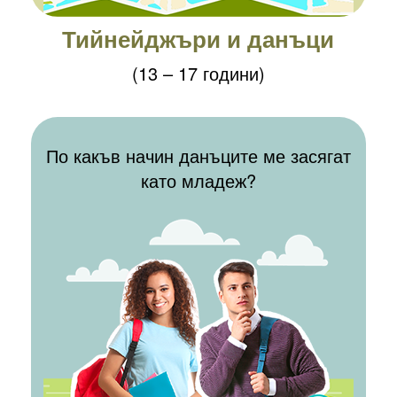
Тийнейджъри и данъци
(13 – 17 години)
ПОВЕЧЕ
По какъв начин данъците ме засягат
като младеж?