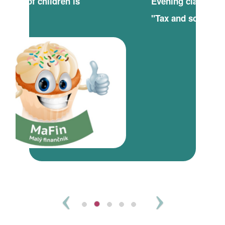
Evening classes for the project
"Tax and school"
Previous
Next