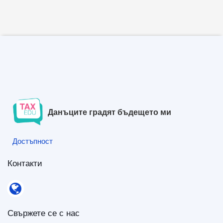
Данъците градят бъдещето ми
Достъпност
Достъпност
Контакти
Контакти
Свържете се с нас