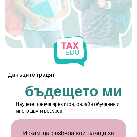
Данъците градят
бъдещето ми
Научете повече чрез игри, онлайн обучения и
много други ресурси.
Искам да разбера кой плаща за