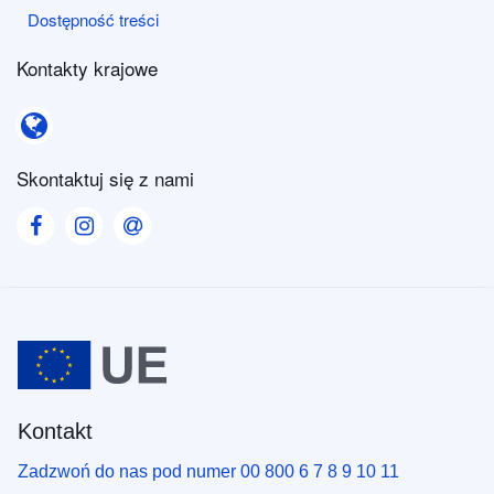
Dostępność treści
Dostępność treści
Kontakty krajowe
Kontakty krajowe
Skontaktuj się z nami
Visit our Facebook page
Visit our Instagram page
Visit our Contact us page
Kontakt
Zadzwoń do nas pod numer 00 800 6 7 8 9 10 11