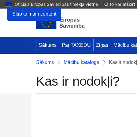
Oficiāla Eiropas Savienības tīmekļa vietne
Kā to var atšķirt
Skip to main content
Sākums
Par TAXEDU
Ziņas
Mācību ka
Sākums
Mācību katalogs
Kas ir nodokļ
Kas ir nodokļi?