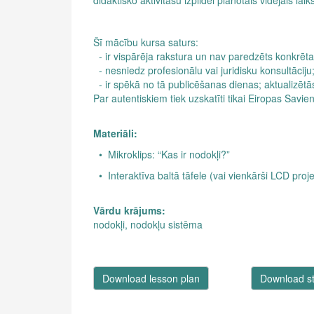
didaktisko aktivitāšu izpildei plānotais vidējais laik
Šī mācību kursa saturs:
- ir vispārēja rakstura un nav paredzēts konkrē
- nesniedz profesionālu vai juridisku konsultāciju
- ir spēkā no tā publicēšanas dienas; aktualizētā
Par autentiskiem tiek uzskatīti tikai Eiropas Savie
Materiāli:
• Mikroklips: “Kas ir nodokļi?”
• Interaktīva baltā tāfele (vai vienkārši LCD proje
Vārdu krājums:
nodokļi, nodokļu sistēma
Download lesson plan
Download st