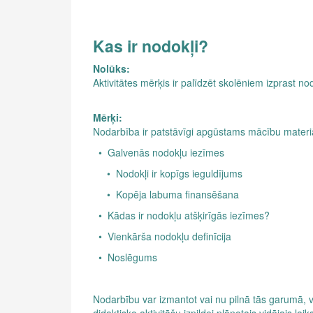
Kas ir nodokļi?
Nolūks:
Aktivitātes mērķis ir palīdzēt skolēniem izprast n
Mērķi:
Nodarbība ir patstāvīgi apgūstams mācību materiāl
• Galvenās nodokļu iezīmes
• Nodokļi ir kopīgs ieguldījums
• Kopēja labuma finansēšana
• Kādas ir nodokļu atšķirīgās iezīmes?
• Vienkārša nodokļu definīcija
• Noslēgums
Nodarbību var izmantot vai nu pilnā tās garumā, 