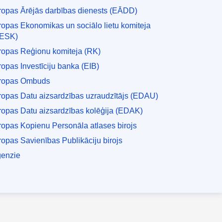
ropas Ārējās darbības dienests (EĀDD)
ropas Ekonomikas un sociālo lietu komiteja
ESK)
ropas Reģionu komiteja (RK)
ropas Investīciju banka (EIB)
ropas Ombuds
ropas Datu aizsardzības uzraudzītājs (EDAU)
ropas Datu aizsardzības kolēģija (EDAK)
ropas Kopienu Personāla atlases birojs
ropas Savienības Publikāciju birojs
enzie