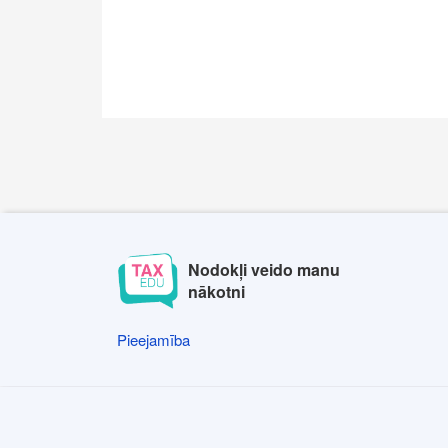
Nodokļi veido manu
nākotni
Pieejamība
Pieejamība