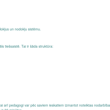
odokļus un nodokļu sistēmu.
s tiešsaistē. Tai ir šāda struktūra:
vai arī pedagogi var pēc saviem ieskatiem izmantot noteiktas nodarbīb