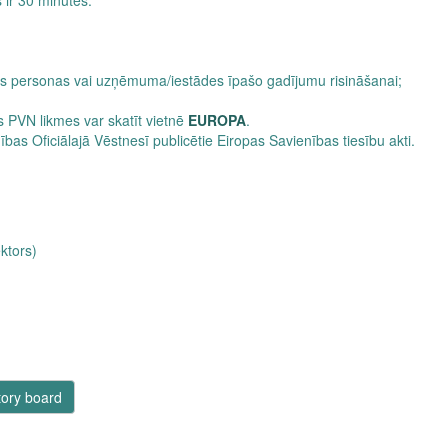
s ir 30 minūtes.
tas personas vai uzņēmuma/iestādes īpašo gadījumu risināšanai;
;
s PVN likmes var skatīt vietnē
EUROPA
.
nības Oficiālajā Vēstnesī publicētie Eiropas Savienības tiesību akti.
ktors)
ory board