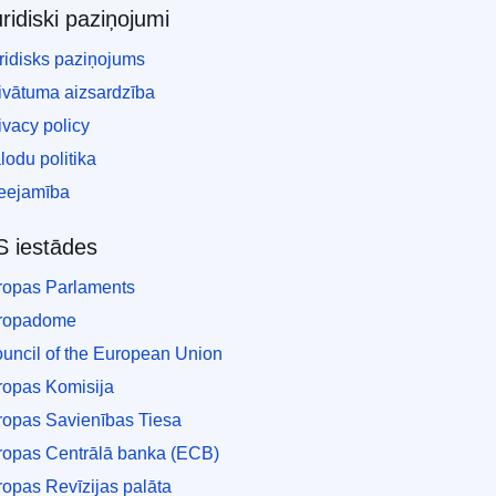
ridiski paziņojumi
ridisks paziņojums
ivātuma aizsardzība
ivacy policy
lodu politika
eejamība
S iestādes
ropas Parlaments
ropadome
uncil of the European Union
ropas Komisija
ropas Savienības Tiesa
ropas Centrālā banka (ECB)
ropas Revīzijas palāta