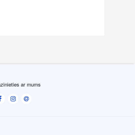
zinieties ar mums
Visit our Facebook page
Visit our Instagram page
Visit our Contact us page