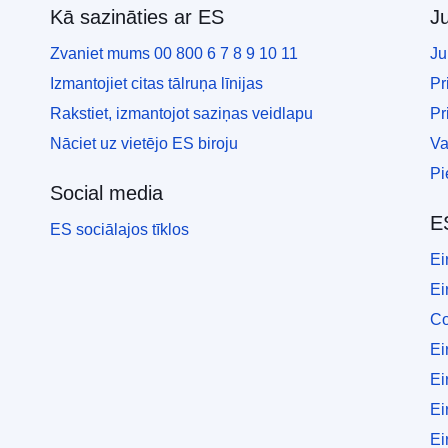
Kā sazināties ar ES
Ju
Zvaniet mums 00 800 6 7 8 9 10 11
Ju
Izmantojiet citas tālruņa līnijas
Pr
Rakstiet, izmantojot saziņas veidlapu
Pr
Nāciet uz vietējo ES biroju
Va
Pi
Social media
E
ES sociālajos tīklos
Ei
Ei
Co
Ei
Ei
Ei
Ei