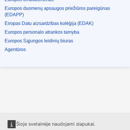
Europos duomenų apsaugos priežiūros pareigūnas
(EDAPP)
Eiropas Datu aizsardzības kolēģija (EDAK)
Europos personalo atrankos tarnyba
Europos Sąjungos leidinių biuras
Agentūros
Šioje svetainėje naudojami slapukai.