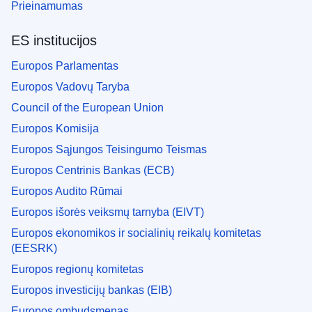
Prieinamumas
ES institucijos
Europos Parlamentas
Europos Vadovų Taryba
Council of the European Union
Europos Komisija
Europos Sąjungos Teisingumo Teismas
Europos Centrinis Bankas (ECB)
Europos Audito Rūmai
Europos išorės veiksmų tarnyba (EIVT)
Europos ekonomikos ir socialinių reikalų komitetas
(EESRK)
Europos regionų komitetas
Europos investicijų bankas (EIB)
Europos ombudsmenas