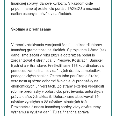
finančnej správy, daňové kuriozity. V každom čísle
pripomíname aj existenciu portálu TAXEDU a možnosť
našich osobných návštev na školách.
Školíme a prednášame
V rámci vzdelávania verejnosti školíme aj koordinátorov
finančnej gramotnosti na školách. S projektom Učíme (sa)
dane! sme začali v roku 2021 a doteraz sa podarilo
zorganizovať 4 stretnutia: v Prešove, Košiciach, Banskej
Bystrici a v Bratislave. Preškolili sme 198 koordinátorov s
pomocou zamestnancov daňových úradov a metodicko-
pedagogických centier. Okrem toho ponúkame širokej
verejnosti aj rôzne odborné školenia či prednášky na
ekonomických univerzitách. Zo strany externej verejnosti
robíme prednášky v oblasti cla, preclievania, autorských
práv a daňových aktualít. Doteraz sme absolvovali 19
návštev vysokých a 22 návštev stredných škôl.
Prezentácia činnosti finančnej správy vždy otvára témy
významu a využitia daní. Tu sa finančná správa