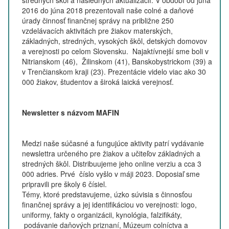
stredných škôl a následných aktualizácií. V období od júna
2016 do júna 2018 prezentovali naše colné a daňové
úrady činnosť finančnej správy na približne 250
vzdelávacích aktivitách pre žiakov materských,
základných, stredných, vysokých škôl, detských domovov
a verejnosti po celom Slovensku. Najaktívnejší sme boli v
Nitrianskom (46), Žilinskom (41), Banskobystrickom (39) a
v Trenčianskom kraji (23). Prezentácie videlo viac ako 30
000 žiakov, študentov a široká laická verejnosť.
Newsletter s názvom MAFIN
Medzi naše súčasné a fungujúce aktivity patrí vydávanie
newslettra určeného pre žiakov a učiteľov základných a
stredných škôl. Distribuujeme jeho online verziu a cca 3
000 adries. Prvé číslo vyšlo v máji 2023. Doposiaľ sme
pripravili pre školy 6 čísiel.
Témy, ktoré predstavujeme, úzko súvisia s činnosťou
finančnej správy a jej identifikáciou vo verejnosti: logo,
uniformy, fakty o organizácii, kynológia, falzifikáty,
podávanie daňových priznaní, Múzeum colníctva a