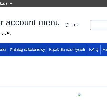
dzić?
r account menu
Szukaj
polski
oguj się
ści
Katalog szkoleniowy
Kącik dla nauczycieli
F.A.Q
Fa