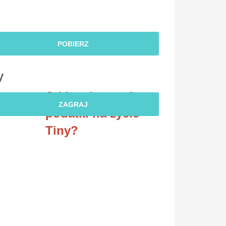
POBIERZ
y
Jaki wpływ mają
ZAGRAJ
podatki na życie
Tiny?