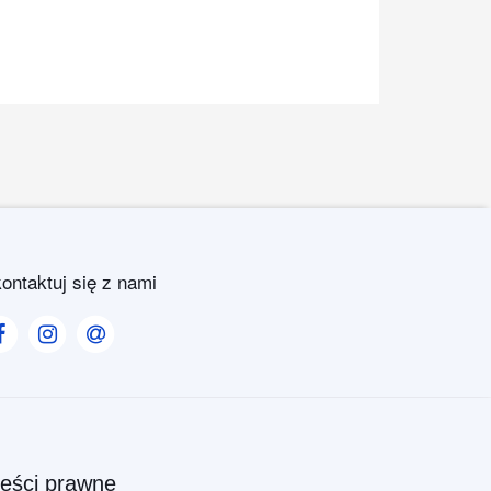
ontaktuj się z nami
Visit our Facebook page
Visit our Instagram page
Visit our Contact us page
reści prawne