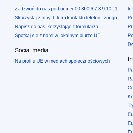
Zadzwoń do nas pod numer 00 800 6 7 8 9 10 11
In
Skorzystaj z innych form kontaktu telefonicznego
Po
Napisz do nas, korzystając z formularza
Pr
Spotkaj się z nami w lokalnym biurze UE
Po
Do
Social media
I
Na profilu UE w mediach społecznościowych
Pa
Ra
Co
Ko
Tr
Eu
Eu
Eu