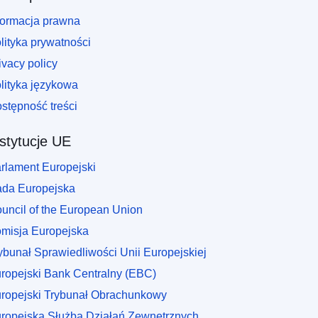
formacja prawna
lityka prywatności
ivacy policy
lityka językowa
stępność treści
nstytucje UE
rlament Europejski
da Europejska
uncil of the European Union
misja Europejska
ybunał Sprawiedliwości Unii Europejskiej
ropejski Bank Centralny (EBC)
ropejski Trybunał Obrachunkowy
ropejska Służba Działań Zewnętrznych