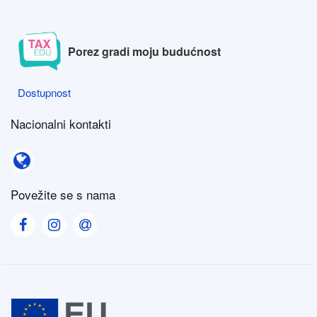
Porez gradi moju budućnost
Dostupnost
Dostupnost
Nacionalni kontakti
Nacionalni kontakti
Povežite se s nama
Visit our Facebook page
Visit our Instagram page
Visit our Contact us page