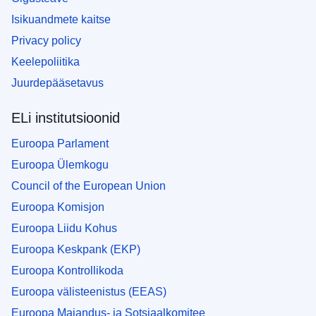
Isikuandmete kaitse
Privacy policy
Keelepoliitika
Juurdepääsetavus
ELi institutsioonid
Euroopa Parlament
Euroopa Ülemkogu
Council of the European Union
Euroopa Komisjon
Euroopa Liidu Kohus
Euroopa Keskpank (EKP)
Euroopa Kontrollikoda
Euroopa välisteenistus (EEAS)
Euroopa Majandus- ja Sotsiaalkomitee