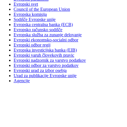
Evropski svet
Council of the European Union
Evropska komisija
Sodišče Evropske unije
Evropska centralna banka (ECB)
Evropsko računsko sodišče
Evropska služba za zunanje delovanje
Evropski ekonomsko-socialni odbor
Evropski odbor regij
Evropska investicijska banka (EIB)
Evropski varuh človekovih pravic
Evropski nadzornik za varstvo podatkov
Evropski odbor za varstvo podatkov
Evropski urad za izbor osebja
Urad za publikacije Evropske unije
Agencije