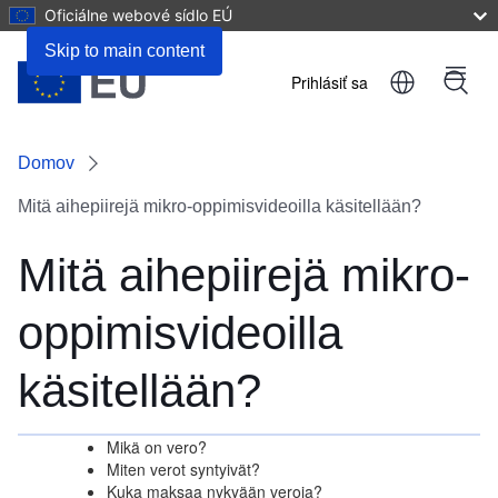
Oficiálne webové sídlo EÚ
Skip to main content
Prihlásiť sa
Menu
User
account
Domov
menu
Mitä aihepiirejä mikro-oppimisvideoilla käsitellään?
Mitä aihepiirejä mikro-
oppimisvideoilla
käsitellään?
Mikä on vero?
Miten verot syntyivät?
Kuka maksaa nykyään veroja?