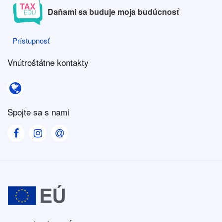
Daňami sa buduje moja budúcnosť
Prístupnosť
Prístupnosť
Vnútroštátne kontakty
Vnútroštátne kontakty
Spojte sa s nami
Visit our Facebook page
Visit our Instagram page
Visit our Contact us page