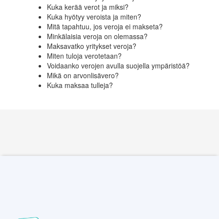
Kuka kerää verot ja miksi?
Kuka hyötyy veroista ja miten?
Mitä tapahtuu, jos veroja ei makseta?
Minkälaisia veroja on olemassa?
Maksavatko yritykset veroja?
Miten tuloja verotetaan?
Voidaanko verojen avulla suojella ympäristöä?
Mikä on arvonlisävero?
Kuka maksaa tulleja?