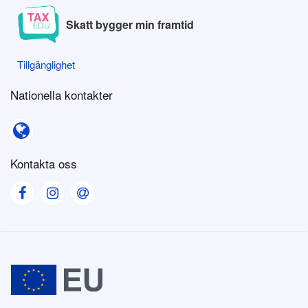
Skatt bygger min framtid
Tillgänglighet
Tillgänglighet
Nationella kontakter
Nationella kontakter
Kontakta oss
Visit our Facebook page
Visit our Instagram page
Visit our Contact us page