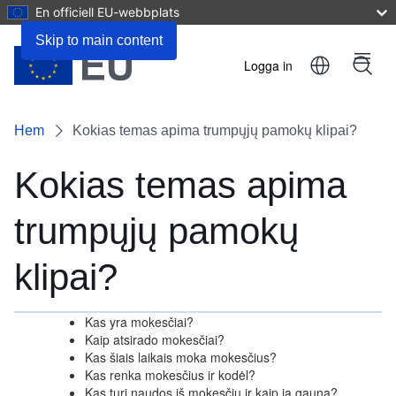
En officiell EU-webbplats
Skip to main content
Logga in
Menu
User
account
Hem
Kokias temas apima trumpųjų pamokų klipai?
menu
Kokias temas apima
trumpųjų pamokų
klipai?
Kas yra mokesčiai?
Kaip atsirado mokesčiai?
Kas šiais laikais moka mokesčius?
Kas renka mokesčius ir kodėl?
Kas turi naudos iš mokesčių ir kaip ją gauna?