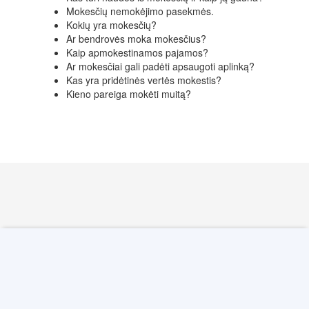
Mokesčių nemokėjimo pasekmės.
Kokių yra mokesčių?
Ar bendrovės moka mokesčius?
Kaip apmokestinamos pajamos?
Ar mokesčiai gali padėti apsaugoti aplinką?
Kas yra pridėtinės vertės mokestis?
Kieno pareiga mokėti muitą?