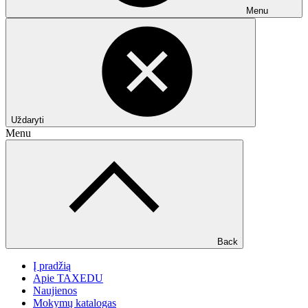
Menu
Uždaryti
Menu
Back
Į pradžią
Apie TAXEDU
Naujienos
Mokymų katalogas