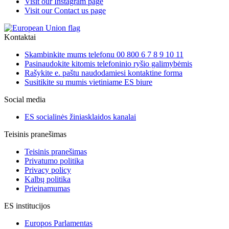
Visit our Instagram page
Visit our Contact us page
Kontaktai
Skambinkite mums telefonu 00 800 6 7 8 9 10 11
Pasinaudokite kitomis telefoninio ryšio galimybėmis
Rašykite e. paštu naudodamiesi kontaktine forma
Susitikite su mumis vietiniame ES biure
Social media
ES socialinės žiniasklaidos kanalai
Teisinis pranešimas
Teisinis pranešimas
Privatumo politika
Privacy policy
Kalbų politika
Prieinamumas
ES institucijos
Europos Parlamentas