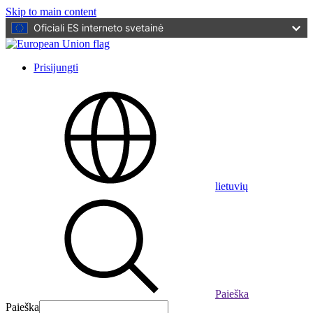
Skip to main content
Oficiali ES interneto svetainė
Prisijungti
User
account
menu
lietuvių
Paieška
Paieška