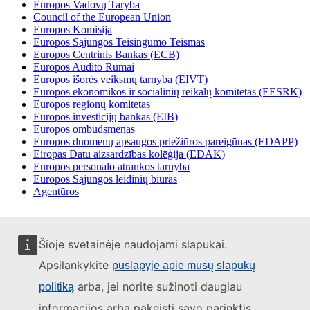
Europos Vadovų Taryba
Council of the European Union
Europos Komisija
Europos Sąjungos Teisingumo Teismas
Europos Centrinis Bankas (ECB)
Europos Audito Rūmai
Europos išorės veiksmų tarnyba (EIVT)
Europos ekonomikos ir socialinių reikalų komitetas (EESRK)
Europos regionų komitetas
Europos investicijų bankas (EIB)
Europos ombudsmenas
Europos duomenų apsaugos priežiūros pareigūnas (EDAPP)
Eiropas Datu aizsardzības kolēģija (EDAK)
Europos personalo atrankos tarnyba
Europos Sąjungos leidinių biuras
Agentūros
Šioje svetainėje naudojami slapukai.
Apsilankykite
puslapyje apie mūsų slapukų
arba, jei norite sužinoti daugiau
politiką
informacijos arba pakeisti savo parinktis,