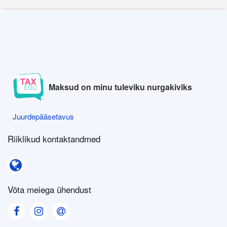
Maksud on minu tuleviku nurgakiviks
Juurdepääsetavus
Juurdepääsetavus
Riiklikud kontaktandmed
Riiklikud kontaktandmed
Võta meiega ühendust
Visit our Facebook page
Visit our Instagram page
Visit our Contact us page