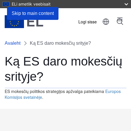
ELi ametlik veebisait
Skip to main content
Logi sisse
Menu
User
account
Avaleht
Ką ES daro mokesčių srityje?
menu
Ką ES daro mokesčių
srityje?
ES mokesčių politikos strategijos apžvalga pateikiama
Europos
Komisijos svetainėje
.