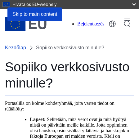
Hivatalos EU-webhely
Skip to main content
Menu
Bejelentkezés
User
account
Kezdőlap
Sopiiko verkkosivusto minulle?
menu
Sopiiko verkkosivusto
minulle?
Portaalilla on kolme kohderyhmää, joita varten tiedot on
räätälöity:
Lapset:
Selitetään, mitä verot ovat ja mitä hyötyä
niistä on päivittäin meille kaikille. Jotta oppiminen
olisi hauskaa, osio sisältää yllättäviä ja hauskojakin
faktoja Euroopan eri maiden veroista. Kieli on