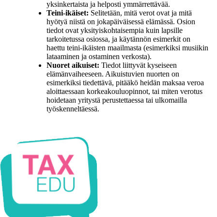
yksinkertaista ja helposti ymmärrettävää.
Teini-ikäiset:
Selitetään, mitä verot ovat ja mitä
hyötyä niistä on jokapäiväisessä elämässä. Osion
tiedot ovat yksityiskohtaisempia kuin lapsille
tarkoitetussa osiossa, ja käytännön esimerkit on
haettu teini-ikäisten maailmasta (esimerkiksi musiikin
lataaminen ja ostaminen verkosta).
Nuoret aikuiset:
Tiedot liittyvät kyseiseen
elämänvaiheeseen. Aikuistuvien nuorten on
esimerkiksi tiedettävä, pitääkö heidän maksaa veroa
aloittaessaan korkeakouluopinnot, tai miten verotus
hoidetaan yritystä perustettaessa tai ulkomailla
työskenneltäessä.