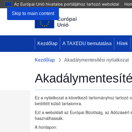
Az Európai Unió hivatalos portáljához tartozó weboldal
Hon
Skip to main content
Kezdőlap
A TAXEDU bemutatása
Hírek
Kezdőlap
Akadálymentesítési nyilatkozat
Akadálymentesítés
Ez a nyilatkozat a következő tartományhoz tartozó o
betöltött külső tartalomra.
Ezt a weboldalt az Európai Bizottság, az Adózásért 
használhassák.
A honlapon: