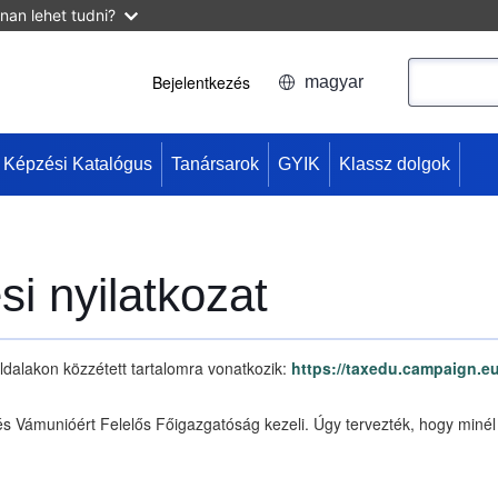
nan lehet tudni?
Keresés
Bejelentkezés
magyar
User
account
Képzési Katalógus
Tanársarok
GYIK
Klassz dolgok
menu
i nyilatkozat
ldalakon közzétett tartalomra vonatkozik:
https://taxedu.campaign.e
és Vámunióért Felelős Főigazgatóság kezeli. Úgy tervezték, hogy minél 