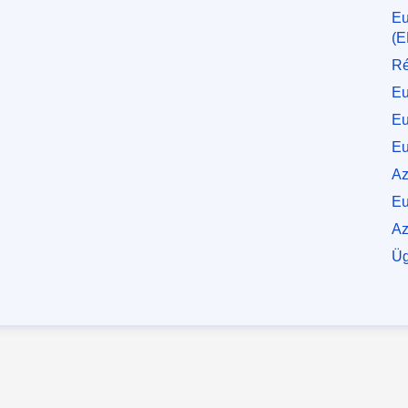
Eu
(
Ré
Eu
Eu
Eu
Az
Eu
Az
Üg