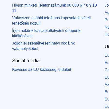
Hívjon minket! Telefonszámunk 00 800 6 7 8 9 10
Jo
11
Ad
Válasszon a többi telefonos kapcsolatfelvételi
Pr
lehetőség közül!
Ny
Írjon nekünk kapcsolatfelvételi űrlapunk
Ho
kitöltésével!
Jöjjön el személyesen helyi irodáink
U
valamelyikébe!
Eu
Social media
Eu
Kövesse az EU közösségi oldalait
Co
Eu
Az
Eu
Eu
Eu