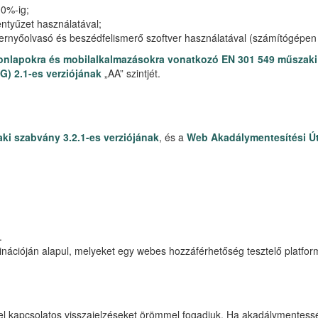
0%-ig;
entyűzet használatával;
pernyőolvasó és beszédfelismerő szoftver használatával (számítógépen
onlapokra és mobilalkalmazásokra vonatkozó EN 301 549 műszaki 
) 2.1-es verziójának
„AA” szintjét.
ki szabvány 3.2.1-es verziójának
, és a
Web Akadálymentesítési Ú
.
binációján alapul, melyeket egy webes hozzáférhetőség tesztelő platfo
 kapcsolatos visszajelzéseket örömmel fogadjuk. Ha akadálymentességi