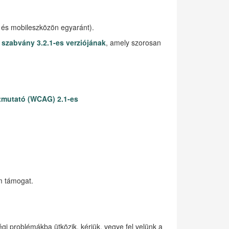
 és mobileszközön egyaránt).
szabvány 3.2.1-es verziójának
, amely szorosan
tmutató (WCAG) 2.1-es
rm támogat.
 problémákba ütközik, kérjük, vegye fel velünk a