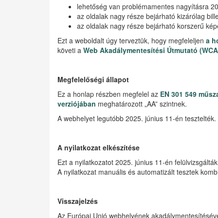
lehetőség van problémamentes nagyításra 20
az oldalak nagy része bejárható kizárólag bill
az oldalak nagy része bejárható korszerű ké
Ezt a weboldalt úgy terveztük, hogy megfeleljen
a h
követi a
Web Akadálymentesítési Útmutató (WCAG
Megfelelőségi állapot
Ez a honlap részben megfelel az
EN 301 549 műsza
verziójában
meghatározott „AA” szintnek.
A webhelyet legutóbb 2025. június 11-én tesztelték.
A nyilatkozat elkészítése
Ezt a nyilatkozatot 2025. június 11-én felülvizsgálták
A nyilatkozat manuális és automatizált tesztek kom
Visszajelzés
Az Európai Unió webhelyének akadálymentesítésével