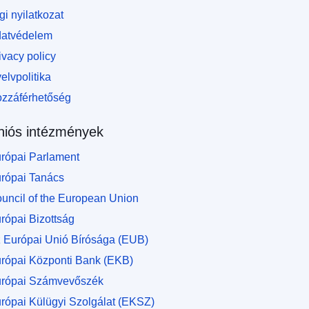
gi nyilatkozat
atvédelem
ivacy policy
elvpolitika
zzáférhetőség
niós intézmények
rópai Parlament
rópai Tanács
uncil of the European Union
rópai Bizottság
 Európai Unió Bírósága (EUB)
rópai Központi Bank (EKB)
rópai Számvevőszék
rópai Külügyi Szolgálat (EKSZ)