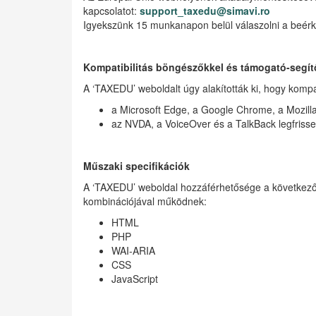
kapcsolatot:
support_taxedu@simavi.ro
Igyekszünk 15 munkanapon belül válaszolni a beérkez
Kompatibilitás böngészőkkel és támogató-segít
A ‘TAXEDU’ weboldalt úgy alakították ki, hogy komp
a Microsoft Edge, a Google Chrome, a Mozilla 
az NVDA, a VoiceOver és a TalkBack legfrisse
Műszaki specifikációk
A ‘TAXEDU’ weboldal hozzáférhetősége a következő
kombinációjával működnek:
HTML
PHP
WAI-ARIA
CSS
JavaScript