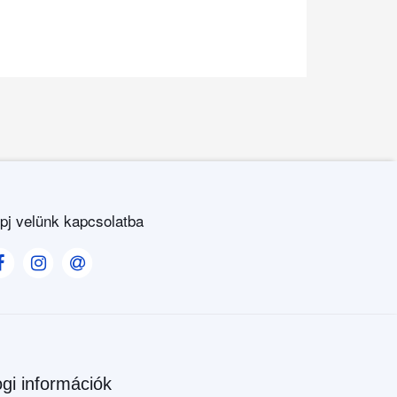
pj velünk kapcsolatba
Visit our Facebook page
Visit our Instagram page
Visit our Contact us page
gi információk