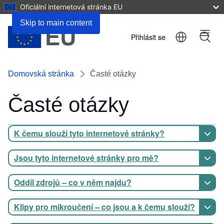
Oficiální internetová stránka EU
Skip to main content
Přihlásit se
Menu
User
account
Domovská stránka
Časté otázky
menu
Časté otázky
K čemu slouží tyto internetové stránky?
Jsou tyto internetové stránky pro mě?
Oddíl zdrojů – co v něm najdu?
Klipy pro mikroučení – co jsou a k čemu slouží?