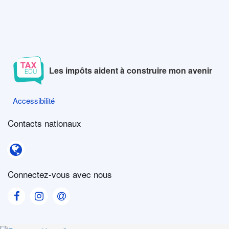
Les impôts aident à construire mon avenir
Accessibilité
Accessibilité
Contacts nationaux
Contacts nationaux
Connectez-vous avec nous
Visit our Facebook page
Visit our Instagram page
Visit our Contact us page