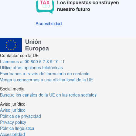
Los impuestos construyen
nuestro futuro
Accesibilidad
Accesibilidad
Contactar con la UE
Llámenos al 00 800 6 7 8 9 10 11
Utilice otras opciones telefónicas
Escríbanos a través del formulario de contacto
Venga a conocernos a una oficina local de la UE
Social media
Busque los canales de la UE en las redes sociales
Aviso jurídico
Aviso jurídico
Política de privacidad
Privacy policy
Política lingüística
Accesibilidad