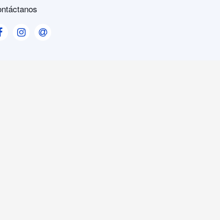
ntáctanos
Visit our Facebook page
Visit our Instagram page
Visit our Contact us page