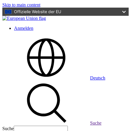
Skip to main content
Offizielle Website der EU
Anmelden
User
account
menu
Deutsch
Suche
Suche