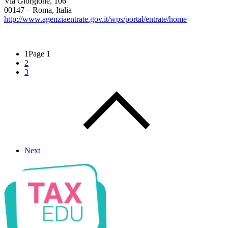
Via Giorgione, 106
00147 – Roma, Italia
http://www.agenziaentrate.gov.it/wps/portal/entrate/home
1
Page 1
2
3
Next