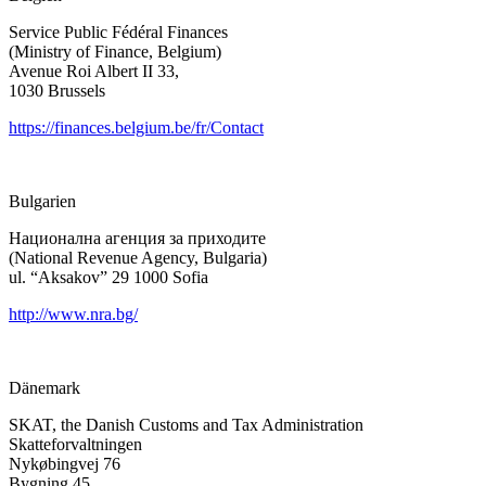
Service Public Fédéral Finances
(Ministry of Finance, Belgium)
Avenue Roi Albert II 33,
1030 Brussels
https://finances.belgium.be/fr/Contact
Bulgarien
Национална агенция за приходите
(National Revenue Agency, Bulgaria)
ul. “Aksakov” 29 1000 Sofia
http://www.nra.bg/
Dänemark
SKAT, the Danish Customs and Tax Administration
Skatteforvaltningen
Nykøbingvej 76
Bygning 45