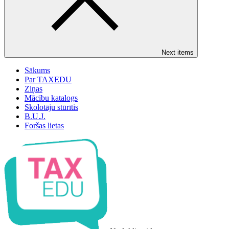
Next items
Sākums
Par TAXEDU
Ziņas
Mācību katalogs
Skolotāju stūrītis
B.U.J.
Foršas lietas