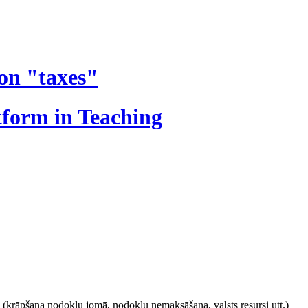
ion "taxes"
atform in Teaching
(krāpšana nodokļu jomā, nodokļu nemaksāšana, valsts resursi utt.)