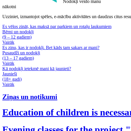
Nodokļi veido manu
nākotni
Uzziniet, izmantojot spēles, e-mācību aktivitātes un daudzus citus resu
Es vēlos zināt, kas maksā par parkiem un rotaļu laukumiem
Bērni un nodokļi
(9 – 12 gadiem)
Vairāk
Es zinu, kas ir nodokļi. Bet kāds tam sakars ar mani?
Pusaudži un nodokļi
(13 – 17 gadiem)
Vairāk
Kā nodokļi ietekmē mani kā jaunieti?
Jaunieši
(18+ gadi)
Vairāk
Ziņas un notikumi
Education of children is necessa
Evening classes for the project 