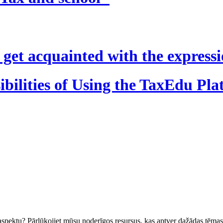
get acquainted with the express
ibilities of Using the TaxEdu Pl
spektu? Pārlūkojiet mūsu noderīgos resursus, kas aptver dažādas tēmas 