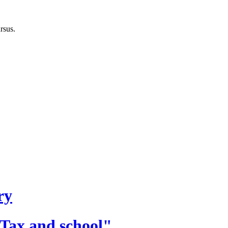
rsus.
ry
"Tax and school"