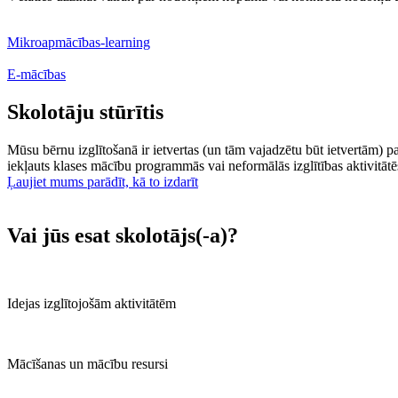
Mikroapmācības-learning
E-mācības
Skolotāju stūrītis
Mūsu bērnu izglītošanā ir ietvertas (un tām vajadzētu būt ietvertām) p
iekļauts klases mācību programmās vai neformālās izglītības aktivitātē
Ļaujiet mums parādīt, kā to izdarīt
Vai jūs esat skolotājs(-a)?
Idejas izglītojošām aktivitātēm
Mācīšanas un mācību resursi